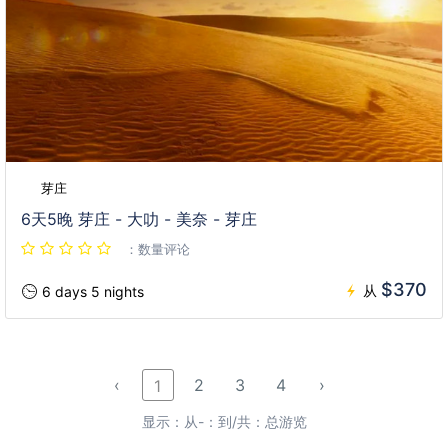
芽庄
6天5晚 芽庄 - 大叻 - 美奈 - 芽庄
：数量评论
$370
从
6 days 5 nights
‹
2
3
4
›
1
显示：从-：到/共：总游览