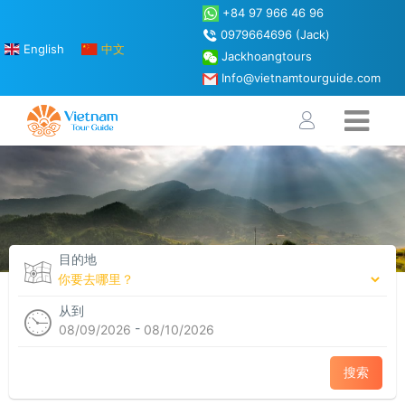
+84 97 966 46 96
0979664696 (Jack)
English
中文
Jackhoangtours
Info@vietnamtourguide.com
目的地
从到
-
08/09/2026
08/10/2026
搜索