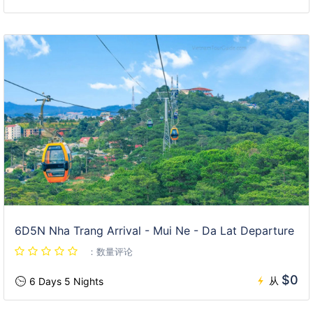
6D5N Nha Trang Arrival - Mui Ne - Da Lat Departure
：数量评论
$0
从
6 Days 5 Nights