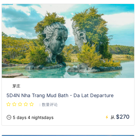
芽庄
5D4N Nha Trang Mud Bath - Da Lat Departure
：数量评论
$270
从
5 days 4 nightsdays