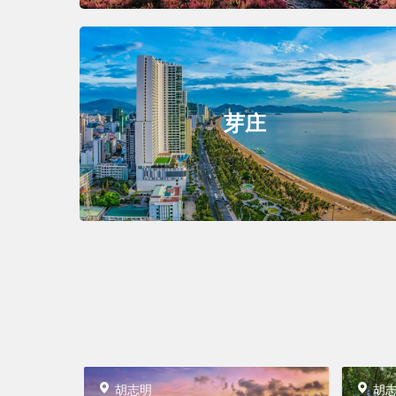
芽庄
胡志明
胡