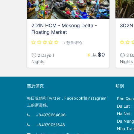
2D1N HCM - Mekong Delta -
3D2N 
Floating Market
：数量评论
$0
从
2 Days 1
3 D
Nights
Nights
關於傑克
類別
每日促銷和Twitter，Facebook和Instagram
Phu Quo
上的新靈感。
Da Lat
Ha Noi
+84979664696
Da Nan
+84979051648
Nha Tra