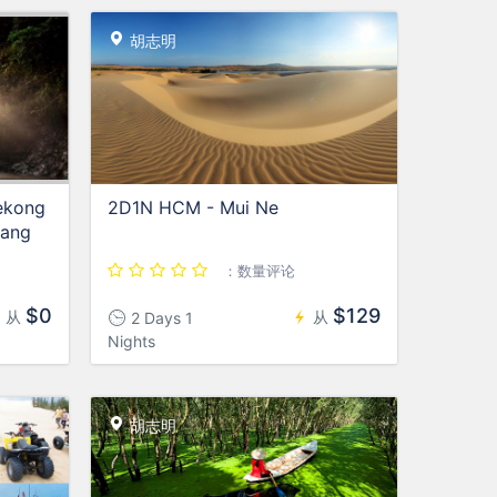
胡志明
ekong
2D1N HCM - Mui Ne
rang
：数量评论
$0
$129
从
从
2 Days 1
Nights
胡志明