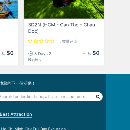
3D2N (HCM - Can Tho - Chau
Doc)
：数量评论
$0
$0
从
从
3 Days 2
Nights
找您的下一個活動！
Best Attraction
Ho Chi Minh City Full Day Excursion