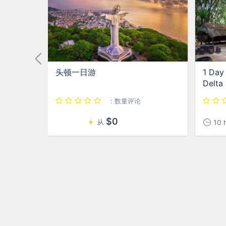
头顿一日游
1 Day
Delta
：数量评论
$0
从
10 