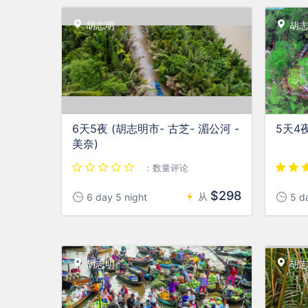
胡志明
胡志
6天5夜 (胡志明市- 古芝- 湄公河 -
5天4
美奈)
：数量评论
$298
从
6 day 5 night
5 da
胡志明
胡志